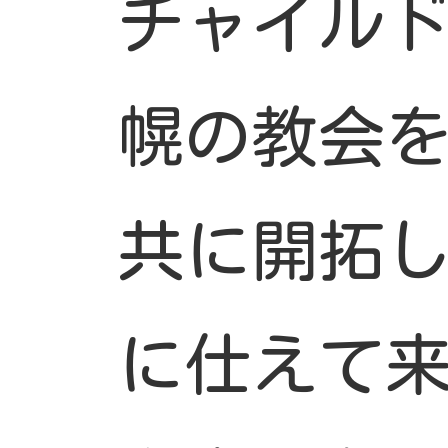
チャイル
幌の教会
共に開拓
に仕えて