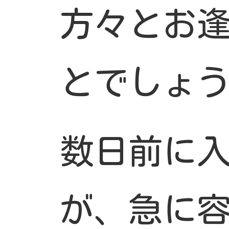
方々とお
とでしょ
数日前に
が、急に