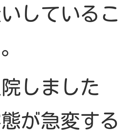
逢いしているこ
う。
入院しました
容態が急変する