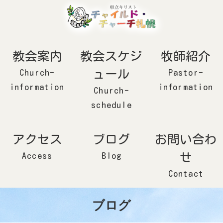
コ
ナ
ン
ビ
テ
ゲ
ン
ー
ツ
シ
へ
ョ
ス
ン
キ
に
ッ
移
教会案内
教会スケジ
牧師紹介
プ
動
ュール
Church-
Pastor-
information
information
Church-
schedule
アクセス
ブログ
お問い合わ
せ
Access
Blog
Contact
ブログ