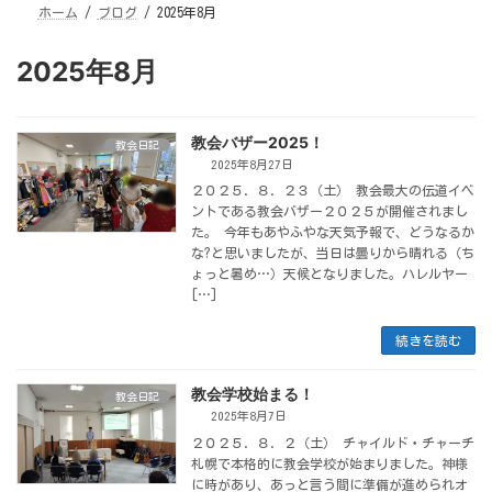
ホーム
ブログ
2025年8月
2025年8月
教会バザー2025！
教会日記
2025年8月27日
２０２５. ８. ２３（土） 教会最大の伝道イベ
ントである教会バザー２０２５が開催されまし
た。 今年もあやふやな天気予報で、どうなるか
な?と思いましたが、当日は曇りから晴れる（ち
ょっと暑め…）天候となりました。ハレルヤー
[…]
続きを読む
教会学校始まる！
教会日記
2025年8月7日
２０２５. ８. ２（土） チャイルド・チャーチ
札幌で本格的に教会学校が始まりました。神様
に時があり、あっと言う間に準備が進められオ