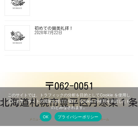
初めての賛美礼拝！
2026年7月22日
〒062-0051
このサイトでは、トラフィックの分析を目的としてCookie を使用し
北海道札幌市豊平区月寒東１条
ています。サイトの閲覧を続けた場合、Cookie の使用を承諾したも
のとみなされます。
１丁目６−１６
OK
プライバシーポリシー
メニュー
ホーム