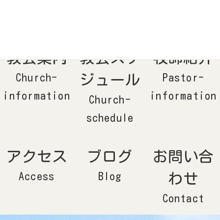
コ
ナ
ン
ビ
テ
ゲ
ン
ー
ツ
シ
へ
ョ
ス
ン
キ
に
ッ
移
教会案内
教会スケ
牧師紹介
プ
動
Church-
ジュール
Pastor-
information
information
Church-
schedule
アクセス
ブログ
お問い合
Access
Blog
わせ
Contact