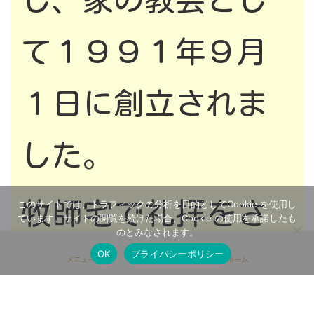
て１９９１年９月
１日に創立されま
した。
牧師宅で礼拝をさ
このサイトでは、トラフィックの分析を目的としてCookie を使用し
ています。サイトの閲覧を続けた場合、Cookie の使用を承諾したも
のとみなされます。
OK
プライバシーポリシー
さげていました
メニュー
ホーム