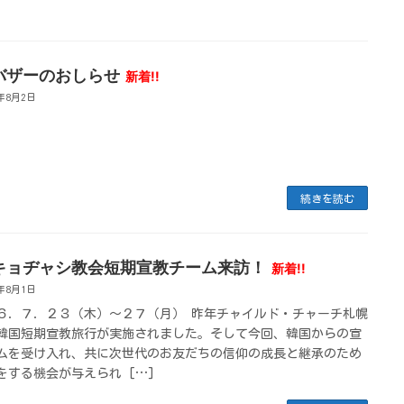
バザーのおしらせ
新着!!
6年8月2日
続きを読む
キョヂャシ教会短期宣教チーム来訪！
新着!!
6年8月1日
６．７．２３（木）〜２７（月） 昨年チャイルド・チャーチ札幌
韓国短期宣教旅行が実施されました。そして今回、韓国からの宣
ムを受け入れ、共に次世代のお友だちの信仰の成長と継承のため
をする機会が与えられ […]