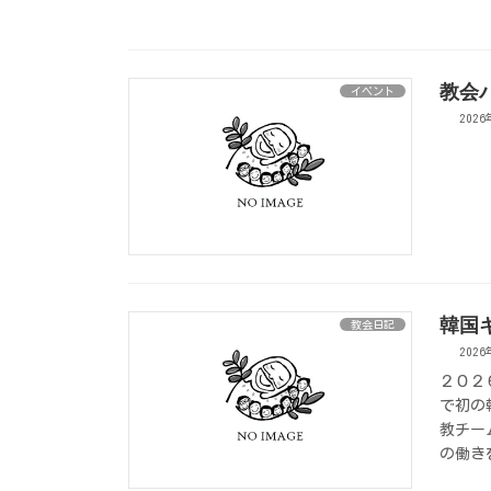
教会
イベント
202
韓国
教会日記
202
２０２
で初の
教チー
の働き