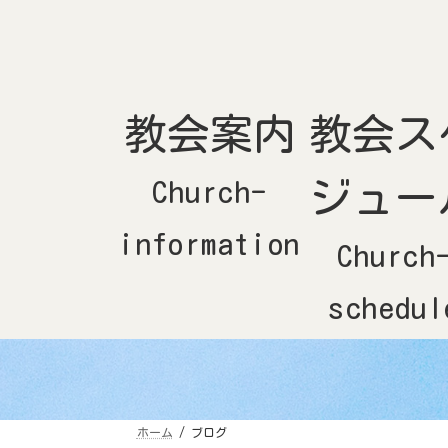
コ
ナ
ン
ビ
テ
ゲ
ン
ー
ツ
シ
へ
ョ
ス
ン
キ
に
ッ
移
教会案内
教会ス
プ
動
Church-
ジュー
information
Church
schedul
ホーム
ブログ