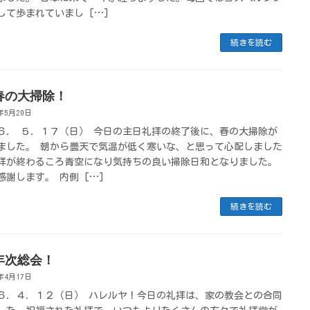
して歩まれていまし […]
続きを読む
春の大掃除！
6年5月20日
６． ５．１７（日） 今日の主日礼拝の終了後に、春の大掃除が
ました。 朝から曇天で気温が低く寒いな、と思って心配しました
拝が終わるころ青空になり気持ちの良い掃除日和となりました。
感謝します。 内側 […]
続きを読む
年次総会！
6年4月17日
６．４．１２（日） ハレルヤ！今日の礼拝は、家の教会との合同