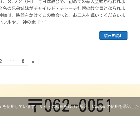
６. ３.２２（日） 今日は教会で、初めての転入会式が行われま
２名の兄弟姉妹がチャイルド・チャーチ札幌の教会員となられま
神様は、時間をかけてこの教会へと、お二人を導いてくださいま
ハレルヤ。 神の家 […]
続きを読む
固
固
2
…
8
»
定
定
ペ
ペ
ー
ー
ジ
ジ
〒062-0051
e を使用しています。サイトの閲覧を続けた場合、Cookie の使用を承諾し
豊平区月寒東１条