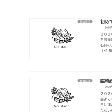
初め
教会日記
202
２０２
をお捧
石狩の
「KAI
臨時
教会日記
202
２０２
会より
日礼拝
ただい