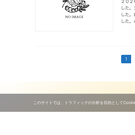
２０２
した。
した。
した。
投
固
1
定
ペ
稿
ー
ジ
の
ペ
ー
このサイトでは、トラフィックの分析を目的としてCooki
ジ
送
北海道札幌市
り