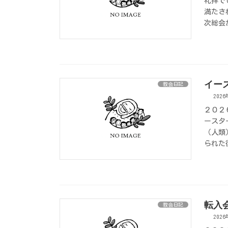
礼拝で
満たさ
次総会
イー
教会日記
202
２０２
ースタ
（人類
られた
転入
教会日記
202