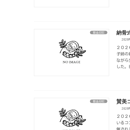
納骨
教会日記
202
２０２
子姉の
ながら
した。
賛美
教会日記
202
２０２
いるコ
催され