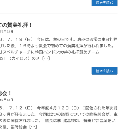
続きを読む
ての賛美礼拝！
6年7月22日
６．７．１９（日） 今日は、主の日です。恵みの通常の主日礼拝
げした後、１６時より教会で初めての賛美礼拝が行われました。
ゴスペルチャーチに韓国ハンドン大学の礼拝賛美チーム
ROS」（カイロス）のメ […]
続きを読む
総会！
6年7月15日
６． ７.１２（日） 今年度４月１２日（日）に開催された年次総
３ヶ月が経ちました。今回は2つの議案についての臨時総会が、主
の後に開催されました。 議長は李 建昌牧師、賛美と御言葉をい
た後、臨時総会 […]