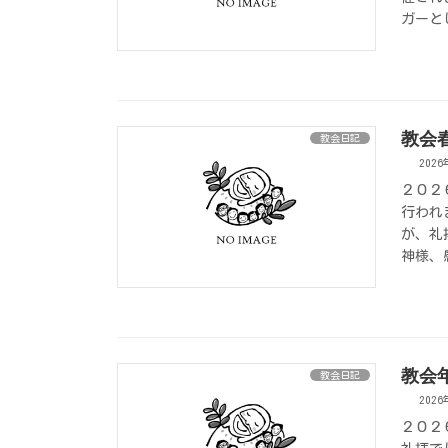
ガーと
教会
教会日記
202
２０２
行われ
が、礼
神様、
教会
教会日記
202
２０２