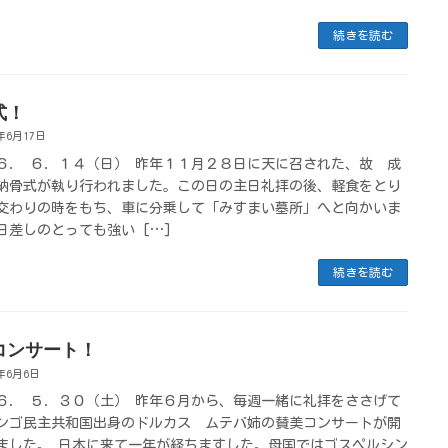
続きを読む
式！
6年6月17日
６． ６．１４（日） 昨年１１月２８日に天に召された、故 成
納骨式が執り行われました。この日の主日礼拝の後、軽食をとり
交わりの時をもち、車に分乗して「みすまい墓所」へと向かいま
日差しのとっても強い […]
続きを読む
コンサート！
6年6月6日
６． ５．３０（土） 昨年６月から、毎週一緒に礼拝をささげて
ンゴ民主共和国出身のドルカス ムテバ姉の賛美コンサートが開
ました。 日本に来て一年が経ちますした。母国ではゴスペルシン