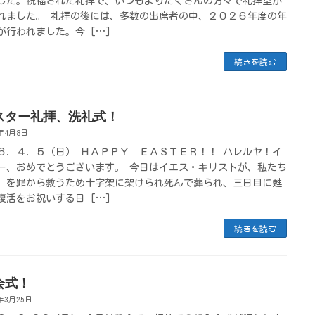
した。祝福された礼拝で、いつもよりたくさんの方々で礼拝堂が
れました。 礼拝の後には、多数の出席者の中、２０２６年度の年
が行われました。今 […]
続きを読む
スター礼拝、洗礼式！
6年4月8日
６．４．５（日） ＨＡＰＰＹ ＥＡＳＴＥＲ！！ ハレルヤ！イ
ー、おめでとうございます。 今日はイエス・キリストが、私たち
）を罪から救うため十字架に架けられ死んで葬られ、三日目に甦
復活をお祝いする日 […]
続きを読む
会式！
6年3月25日