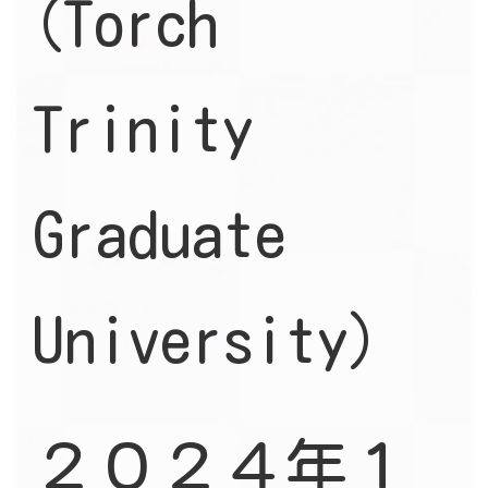
(Torch
Trinity
Graduate
University)
２０２４年１