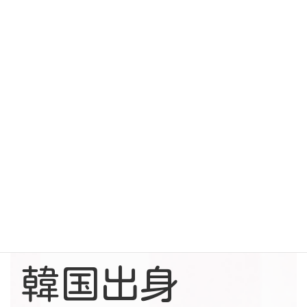
ス
Blog
合わせ
Access
Contact
牧師紹介
主任牧師
宣教師
李 建昌
李 貞林 (ジョイ)
リー コンチャン
リー チョンイム
韓国出身