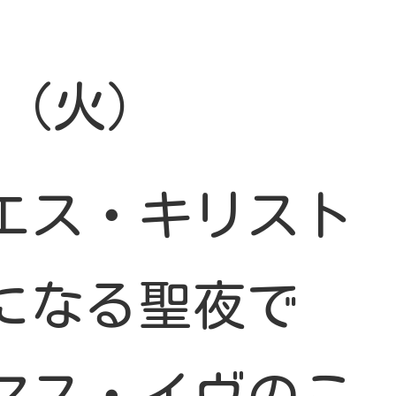
4 （火）
エス・キリスト
になる聖夜で
マス・イヴのこ