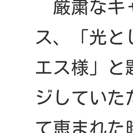
厳粛なキ
ス、「光と
エス様」と
ジしていた
て恵まれた