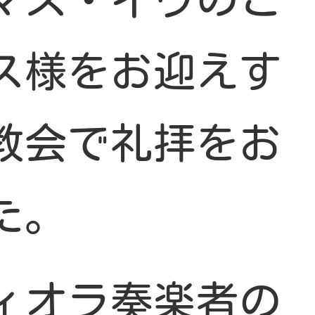
ス様をお迎えす
教会で礼拝をお
た。
ィオラ奏楽者の