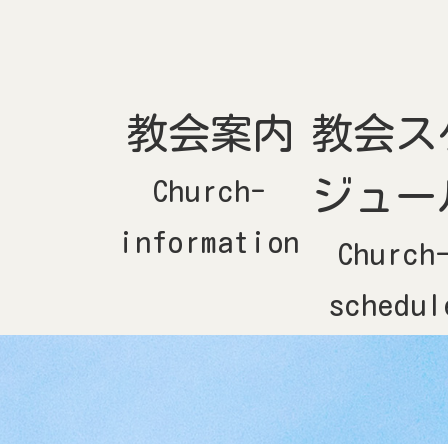
コ
ナ
ン
ビ
テ
ゲ
ン
ー
ツ
シ
へ
ョ
ス
ン
キ
に
ッ
移
教会案内
教会ス
プ
動
Church-
ジュー
information
Church
schedul