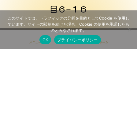
目６−１６
このサイトでは、トラフィックの分析を目的としてCookie を使用し
ています。サイトの閲覧を続けた場合、Cookie の使用を承諾したも
のとみなされます。
プライバシー
お問い合わせ
OK
プライバシーポリシー
専用ページ
メニュー
ホーム
ポリシー
プロテスタントのキリスト教会です
世界平和統一家庭連合(旧統一教会)、モ
ルモン教、
エホバの証人と関係はありません
© チャイルド・チャーチ札幌 All Rights
Reserved.