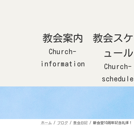
コ
ナ
ン
ビ
テ
ゲ
ン
ー
ツ
シ
へ
ョ
ス
ン
キ
に
教会案内
教会スケ
ッ
移
プ
動
Church-
ュール
information
Church-
schedule
ホーム
ブログ
教会日記
新会堂10周年記念礼拝！