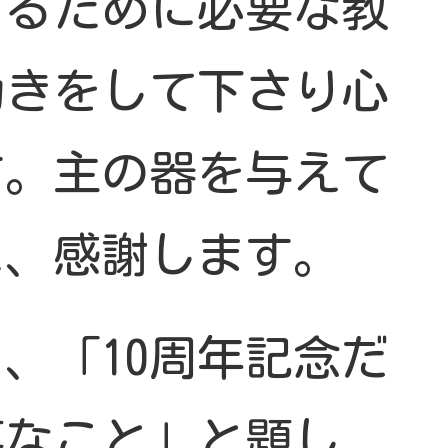
するために必要な教
働きをして下さり心
す。主の器を与えて
に、感謝します。
、「10周年記念だ
事なこと」と題し