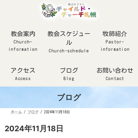
コ
ナ
ン
ビ
テ
ゲ
ン
ー
ツ
シ
へ
ョ
ス
ン
キ
に
ッ
移
教会案内
教会スケジュー
牧師紹介
プ
動
Church-
ル
Pastor-
information
information
Church-schedule
アクセス
ブログ
お問い合わせ
Access
Blog
Contact
ブログ
ホーム
ブログ
2024年11月18日
2024年11月18日