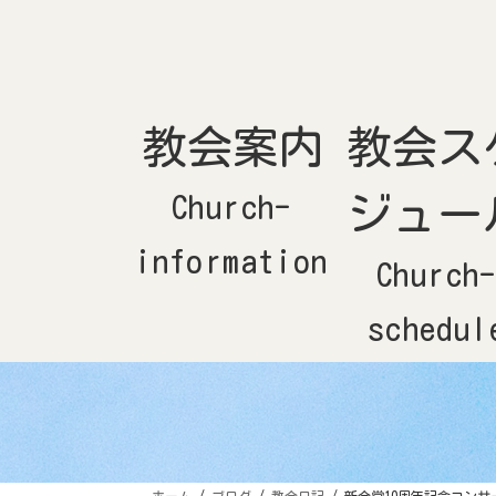
コ
ナ
ン
ビ
テ
ゲ
ン
ー
ツ
シ
へ
ョ
ス
ン
キ
に
ッ
移
教会案内
教会ス
プ
動
Church-
ジュー
information
Church
schedul
ホーム
ブログ
教会日記
新会堂10周年記念コンサ