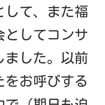
して、また福
会としてコンサ
しました。以前
たをお呼びする
中で（期日も迫