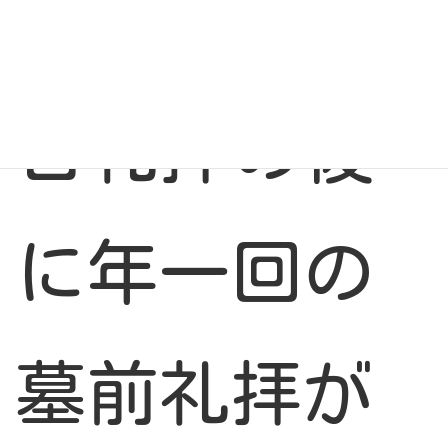
今日は、主
日礼拝の後
に年一回の
墓前礼拝が