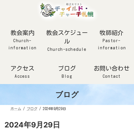
コ
ナ
ン
ビ
テ
ゲ
ン
ー
ツ
シ
へ
ョ
ス
ン
キ
に
ッ
移
教会案内
教会スケジュー
牧師紹介
プ
動
Church-
ル
Pastor-
information
information
Church-schedule
アクセス
ブログ
お問い合わせ
Access
Blog
Contact
ブログ
ホーム
ブログ
2024年9月29日
2024年9月29日