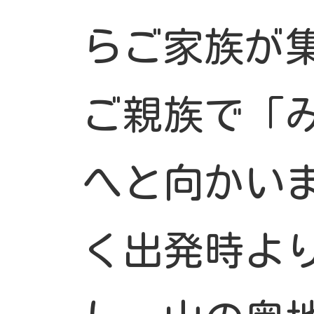
らご家族が
ご親族で「
へと向かい
く出発時よ