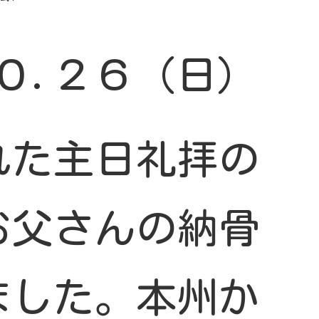
０.２６（日）
れた主日礼拝の
お父さんの納骨
ました。本州か