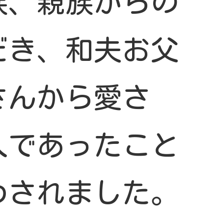
族、親族からの
だき、和夫お父
さんから愛さ
人であったこと
わされました。