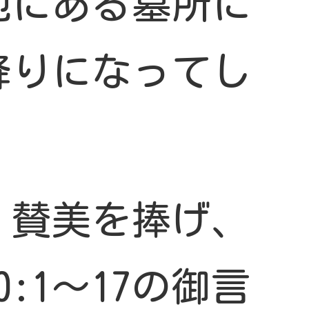
地にある墓所に
降りになってし
。
、賛美を捧げ、
:1〜17の御言