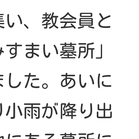
集い、教会員と
みすまい墓所」
ました。あいに
り小雨が降り出