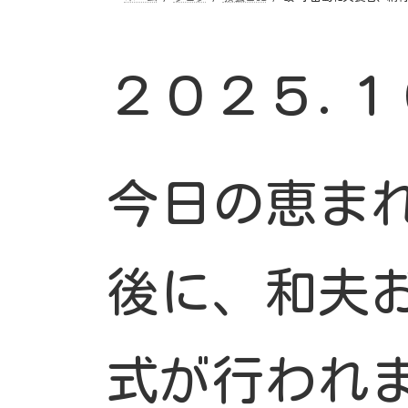
２０２５.１
今日の恵ま
後に、和夫
式が行われ