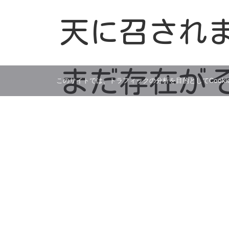
天に召され
まだ存在が
このサイトでは、トラフィックの分析を目的としてCooki
ように感じ
も、天より