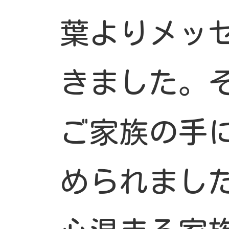
葉よりメッ
きました。
ご家族の手
められまし