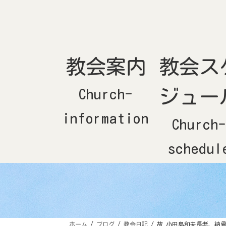
コ
ナ
ン
ビ
テ
ゲ
ン
ー
ツ
シ
へ
ョ
ス
ン
キ
に
ッ
移
教会案内
教会ス
プ
動
Church-
ジュー
information
Church
schedul
ホーム
ブログ
教会日記
故 小田島和夫長老、納