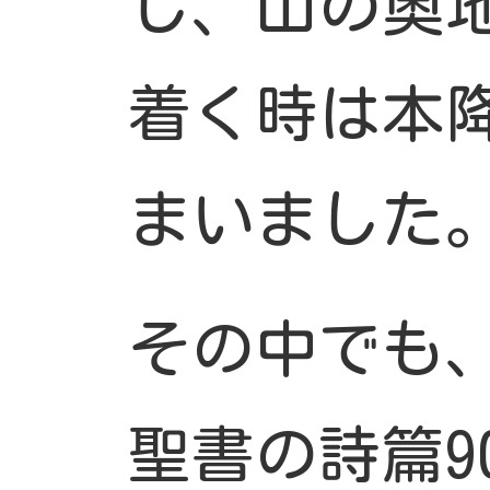
し、山の奥
着く時は本
まいました
その中でも
聖書の詩篇90