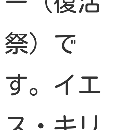
ー（復活
祭）で
す。イエ
ス・キリ