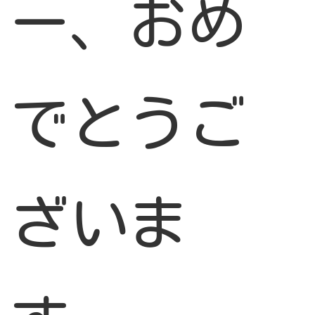
ー、おめ
でとうご
ざいま