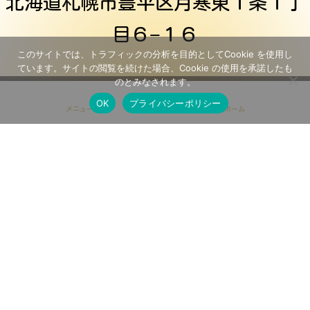
北海道札幌市豊平区月寒東１条１丁
目６−１６
このサイトでは、トラフィックの分析を目的としてCookie を使用し
ています。サイトの閲覧を続けた場合、Cookie の使用を承諾したも
のとみなされます。
プライバシー
お問い合わせ
OK
プライバシーポリシー
専用ページ
メニュー
ホーム
ポリシー
プロテスタントのキリスト教会です
世界平和統一家庭連合(旧統一教会)、モ
ルモン教、
エホバの証人と関係はありません
© チャイルド・チャーチ札幌 All Rights
Reserved.