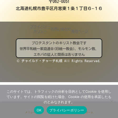
〒062-0051
北海道札幌市豊平区月寒東１条１丁目６−１６
プライバシー
お問い合わせ
ポリシー
専用ページ
プロテスタントのキリスト教会です
世界平和統一家庭連合(旧統一教会)、モルモン教、
エホバの証人と関係はありません
© チャイルド・チャーチ札幌 All Rights Reserved.
このサイトでは、トラフィックの分析を目的としてCookie を使用し
ています。サイトの閲覧を続けた場合、Cookie の使用を承諾したも
のとみなされます。
OK
プライバシーポリシー
メニュー
ホーム