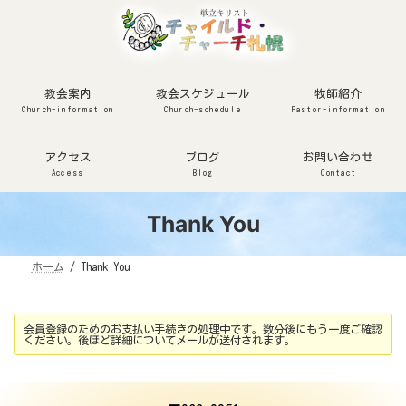
コ
ナ
ン
ビ
テ
ゲ
ン
ー
ツ
シ
へ
ョ
ス
ン
キ
に
ッ
移
教会案内
教会スケジュール
牧師紹介
プ
動
Church-information
Church-schedule
Pastor-information
アクセス
ブログ
お問い合わせ
Access
Blog
Contact
Thank You
ホーム
Thank You
会員登録のためのお支払い手続きの処理中です。数分後にもう一度ご確認
ください。後ほど詳細についてメールが送付されます。