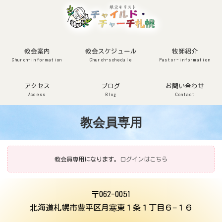
コ
ナ
ン
ビ
テ
ゲ
ン
ー
ツ
シ
へ
ョ
ス
ン
キ
に
ッ
移
教会案内
教会スケジュール
牧師紹介
プ
動
Church-information
Church-schedule
Pastor-information
アクセス
ブログ
お問い合わせ
Access
Blog
Contact
教会員専用
教会員専用になります。
ログインはこちら
〒062-0051
北海道札幌市豊平区月寒東１条１丁目６−１６