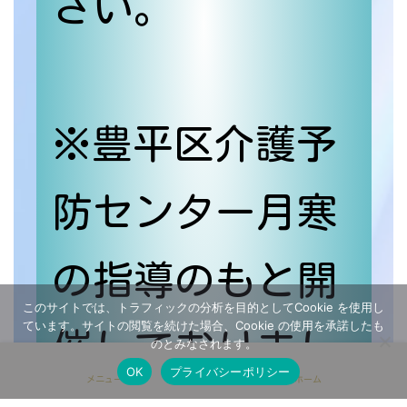
さい。
※豊平区介護予
防センター月寒
の指導のもと開
このサイトでは、トラフィックの分析を目的としてCookie を使用し
ています。サイトの閲覧を続けた場合、Cookie の使用を承諾したも
催しておりまし
のとみなされます。
OK
プライバシーポリシー
メニュー
ホーム