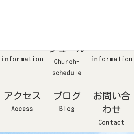
コ
ナ
ン
ビ
テ
ゲ
ン
ー
ツ
シ
へ
ョ
ス
ン
キ
に
ッ
移
教会案内
教会スケ
牧師紹介
プ
動
Church-
ジュール
Pastor-
information
information
Church-
schedule
アクセス
ブログ
お問い合
Access
Blog
わせ
Contact