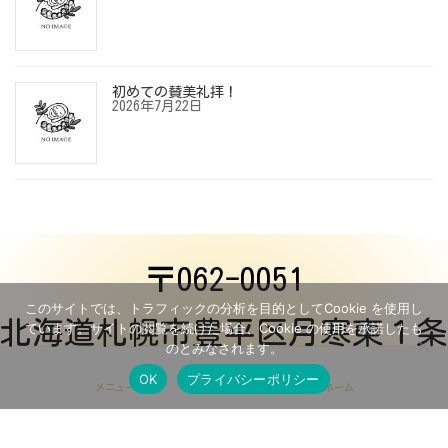
初めての賛美礼拝！
2026年7月22日
〒062-0051
このサイトでは、トラフィックの分析を目的としてCookie を使用し
北海道札幌市豊平区月寒東１条
ています。サイトの閲覧を続けた場合、Cookie の使用を承諾したも
のとみなされます。
１丁目６−１６
OK
プライバシーポリシー
メニュー
ホーム