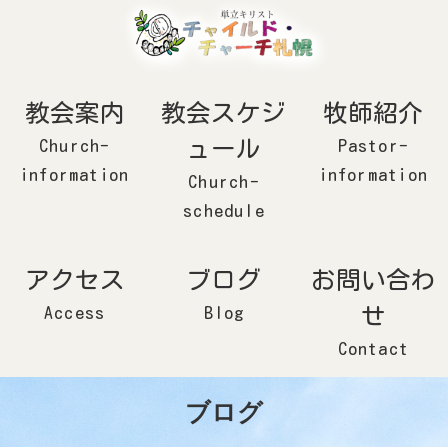
コ
ナ
ン
ビ
テ
ゲ
ン
ー
ツ
シ
へ
ョ
ス
ン
キ
に
ッ
移
教会案内
教会スケジ
牧師紹介
プ
動
ュール
Church-
Pastor-
information
information
Church-
schedule
アクセス
ブログ
お問い合わ
せ
Access
Blog
Contact
ブログ