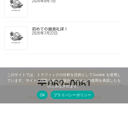
2026年8月1日
初めての賛美礼拝！
2026年7月22日
このサイトでは、トラフィックの分析を目的としてCookie を使用し
ています。サイトの閲覧を続けた場合、Cookie の使用を承諾したも
〒062-0051
のとみなされます。
OK
プライバシーポリシー
メニュー
ホーム
北海道札幌市豊平区月寒
東１条１丁目６−１６