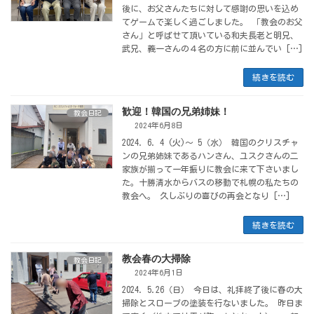
後に、お父さんたちに対して感謝の思いを込め
てゲームで楽しく過ごしました。 「教会のお父
さん」と呼ばせて頂いている和夫長老と明兄、
武兄、義一さんの４名の方に前に並んでい […]
続きを読む
歓迎！韓国の兄弟姉妹！
教会日記
2024年6月8日
2024. 6. 4 (火)〜 5（水） 韓国のクリスチャ
ンの兄弟姉妹であるハンさん、ユスクさんの二
家族が揃って一年振りに教会に来て下さいまし
た。十勝清水からバスの移動で札幌の私たちの
教会へ。 久しぶりの喜びの再会となり […]
続きを読む
教会春の大掃除
教会日記
2024年6月1日
2024. 5.26（日） 今日は、礼拝終了後に春の大
掃除とスロープの塗装を行ないました。 昨日ま