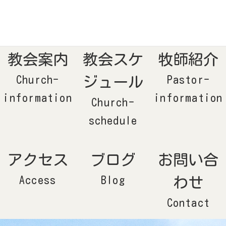
コ
ナ
ン
ビ
テ
ゲ
ン
ー
ツ
シ
へ
ョ
ス
ン
キ
に
ッ
移
教会案内
教会スケ
牧師紹介
プ
動
Church-
ジュール
Pastor-
information
information
Church-
schedule
アクセス
ブログ
お問い合
Access
Blog
わせ
Contact