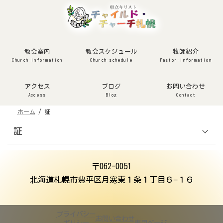
コ
ナ
ン
ビ
テ
ゲ
ン
ー
ツ
シ
へ
ョ
ス
ン
キ
に
ッ
移
教会案内
教会スケジュール
牧師紹介
プ
動
Church-information
Church-schedule
Pastor-information
アクセス
ブログ
お問い合わせ
Access
Blog
Contact
ホーム
証
証
〒062-0051
北海道札幌市豊平区月寒東１条１丁目６−１６
プライバシー
お問い合わせ
ポリシー
専用ページ